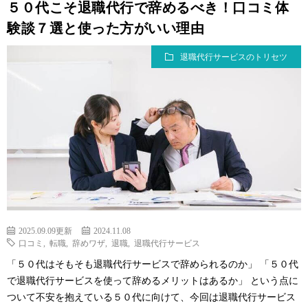
５０代こそ退職代行で辞めるべき！口コミ体
験談７選と使った方がいい理由
退職代行サービスのトリセツ
2025.09.09更新
2024.11.08
口コミ
,
転職
,
辞めワザ
,
退職
,
退職代行サービス
「５０代はそもそも退職代行サービスで辞められるのか」 「５０代
で退職代行サービスを使って辞めるメリットはあるか」 という点に
ついて不安を抱えている５０代に向けて、今回は退職代行サービス