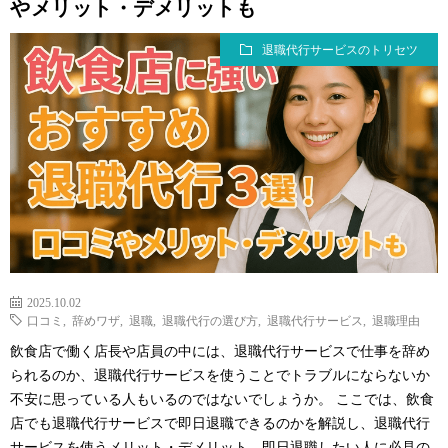
やメリット・デメリットも
退職代行サービスのトリセツ
2025.10.02
口コミ
,
辞めワザ
,
退職
,
退職代行の選び方
,
退職代行サービス
,
退職理由
飲食店で働く店長や店員の中には、退職代行サービスで仕事を辞め
られるのか、退職代行サービスを使うことでトラブルにならないか
不安に思っている人もいるのではないでしょうか。 ここでは、飲食
店でも退職代行サービスで即日退職できるのかを解説し、退職代行
サービスを使うメリット・デメリット、即日退職したい人に必見の