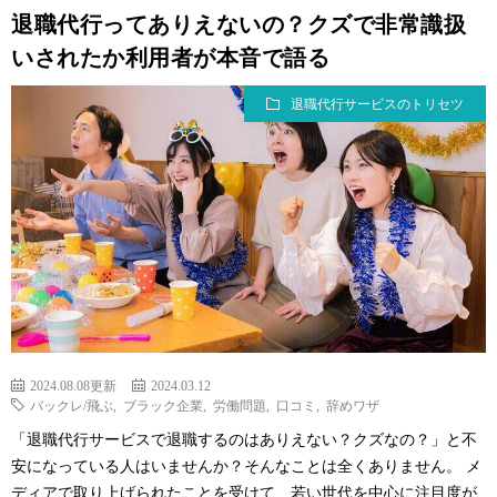
退職代行ってありえないの？クズで非常識扱
いされたか利用者が本音で語る
退職代行サービスのトリセツ
2024.08.08更新
2024.03.12
バックレ/飛ぶ
,
ブラック企業
,
労働問題
,
口コミ
,
辞めワザ
「退職代行サービスで退職するのはありえない？クズなの？」と不
安になっている人はいませんか？そんなことは全くありません。 メ
ディアで取り上げられたことを受けて、若い世代を中心に注目度が