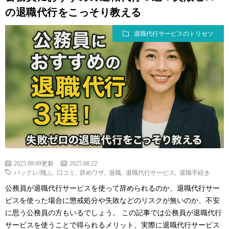
の退職代行をこっそり教える
退職代行サービスのトリセツ
2025.09.09更新
2025.08.22
バックレ/飛ぶ
,
口コミ
,
辞めワザ
,
退職
,
退職代行サービス
,
退職手続き
公務員が退職代行サービスを使って辞められるのか、退職代行サー
ビスを使った場合に懲戒処分や失敗などのリスクが無いのか、不安
に思う公務員の方もいるでしょう。 この記事では公務員が退職代行
サービスを使うことで得られるメリット、実際に退職代行サービス