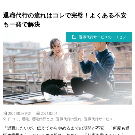
退職代行の流れはコレで完璧！よくある不安
も一発で解決
退職代行サービスのトリセツ
2024.08.08更新
2024.02.04
口コミ
,
退職
,
退職代行とは
,
退職代行の流れ
,
退職代行サービス
「退職したいが、伝えてからやめるまでの期間が不安」「何度も退