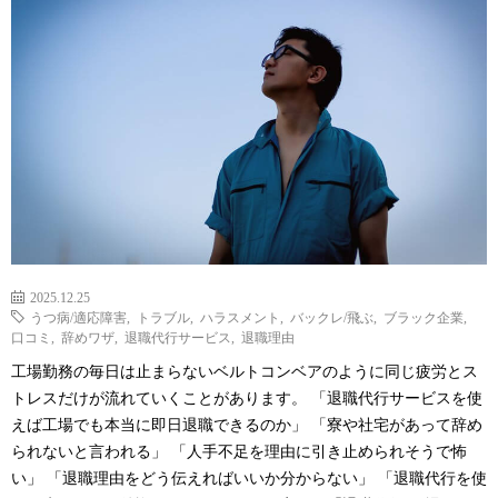
2025.12.25
うつ病/適応障害
,
トラブル
,
ハラスメント
,
バックレ/飛ぶ
,
ブラック企業
,
口コミ
,
辞めワザ
,
退職代行サービス
,
退職理由
工場勤務の毎日は止まらないベルトコンベアのように同じ疲労とス
トレスだけが流れていくことがあります。 「退職代行サービスを使
えば工場でも本当に即日退職できるのか」 「寮や社宅があって辞め
られないと言われる」 「人手不足を理由に引き止められそうで怖
い」 「退職理由をどう伝えればいいか分からない」 「退職代行を使