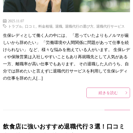
2025.11.07
トラブル
,
口コミ
,
料金相場
,
退職
,
退職代行の選び方
,
退職代行サービス
生保レディとして働く人の中には、 「思っていたよりもノルマが厳
しいから辞めたい」 「労働環境や人間関係に問題があって仕事を続
けられない」 など、様々な悩みを抱えている人がいます。 生保レデ
ィや保険営業は入社しやすいこともあり再就職先として人気がある
一方、離職率が高い仕事でもあります。 その退職した人のうち、自
分では辞めたいと言えずに退職代行サービスを利用して生保レディ
の仕事を辞めた人[…]
続きを読む
飲食店に強いおすすめ退職代行３選！口コミ