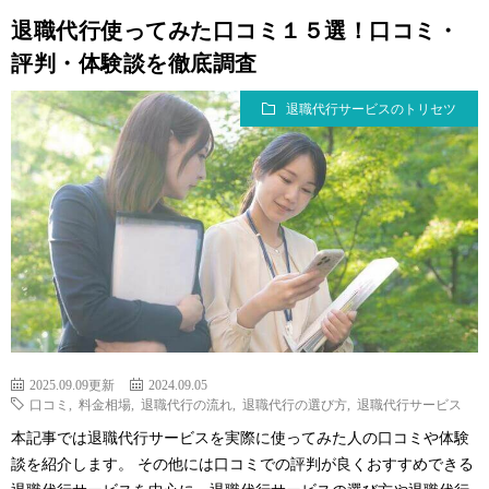
退職代行使ってみた口コミ１５選！口コミ・
評判・体験談を徹底調査
退職代行サービスのトリセツ
2025.09.09更新
2024.09.05
口コミ
,
料金相場
,
退職代行の流れ
,
退職代行の選び方
,
退職代行サービス
本記事では退職代行サービスを実際に使ってみた人の口コミや体験
談を紹介します。 その他には口コミでの評判が良くおすすめできる