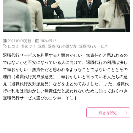
2025.09.09更新
2024.05.16
口コミ
,
辞めワザ
,
退職
,
退職代行の選び方
,
退職代行サービス
退職代行サービスを利用すると頭おかしい・無責任だと思われるの
ではないかと不安になっている人に向けて、退職代行の利用は決し
て頭おかしい・無責任だと思われるようなことではないこととその
理由（退職代行賛成派意見）、頭おかしいと言っている人たちの意
見（退職代行反対派意見）などをまとめてみました。 また、退職代
行の利用は頭おかしい無責任だと思われないために知っておくべき
退職代行サービス選びのコツや、そ[…]
続きを読む