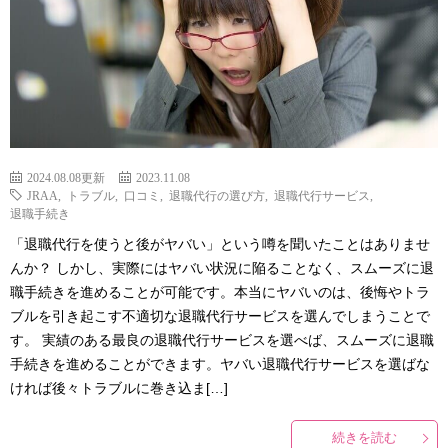
2024.08.08更新
2023.11.08
JRAA
,
トラブル
,
口コミ
,
退職代行の選び方
,
退職代行サービス
,
退職手続き
「退職代行を使うと後がヤバい」という噂を聞いたことはありませ
んか？ しかし、実際にはヤバい状況に陥ることなく、スムーズに退
職手続きを進めることが可能です。本当にヤバいのは、後悔やトラ
ブルを引き起こす不適切な退職代行サービスを選んでしまうことで
す。 実績のある最良の退職代行サービスを選べば、スムーズに退職
手続きを進めることができます。ヤバい退職代行サービスを選ばな
ければ後々トラブルに巻き込ま[…]
続きを読む