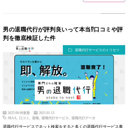
男の退職代行が評判良いって本当⁉口コミや評
判を徹底検証した件
退職代行サービスのトリセツ
2025.09.09更新
2021.01.13
JRAA
,
口コミ
,
退職
,
退職代行サービス
,
退職代行データ
退職代行サービスでネット検索をすると多くの退職代行サービス事