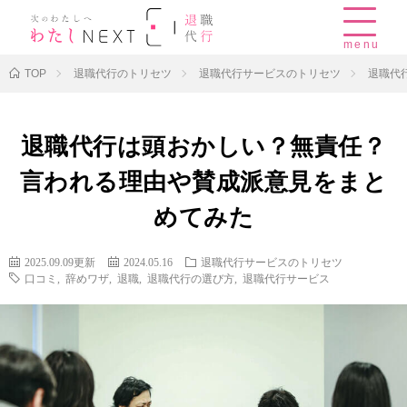
menu
TOP
退職代行のトリセツ
退職代行サービスのトリセツ
退職代
退職代行は頭おかしい？無責任？
言われる理由や賛成派意見をまと
めてみた
2025.09.09更新
2024.05.16
退職代行サービスのトリセツ
口コミ
,
辞めワザ
,
退職
,
退職代行の選び方
,
退職代行サービス