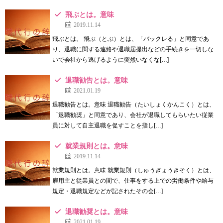
飛ぶとは。意味
2019.11.14
飛ぶとは。 飛ぶ（とぶ）とは、「バックレる」と同意であ
り、退職に関する連絡や退職届提出などの手続きを一切しな
いで会社から逃げるように突然いなくな[…]
退職勧告とは。意味
2021.01.19
退職勧告とは。意味 退職勧告（たいしょくかんこく）とは、
「退職勧奨」と同意であり、会社が退職してもらいたい従業
員に対して自主退職を促すことを指し[…]
就業規則とは。意味
2019.11.14
就業規則とは。意味 就業規則（しゅうぎょうきそく）とは、
雇用主と従業員との間で、仕事をする上での労働条件や給与
規定・退職規定などが記されたその会[…]
退職勧奨とは。意味
2021.01.19