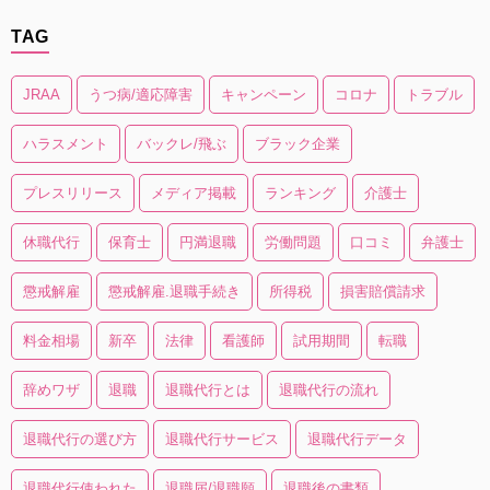
TAG
JRAA
うつ病/適応障害
キャンペーン
コロナ
トラブル
ハラスメント
バックレ/飛ぶ
ブラック企業
プレスリリース
メディア掲載
ランキング
介護士
休職代行
保育士
円満退職
労働問題
口コミ
弁護士
懲戒解雇
懲戒解雇.退職手続き
所得税
損害賠償請求
料金相場
新卒
法律
看護師
試用期間
転職
辞めワザ
退職
退職代行とは
退職代行の流れ
退職代行の選び方
退職代行サービス
退職代行データ
退職代行使われた
退職届/退職願
退職後の書類