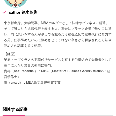
author 鈴木良典
東京都出身。大学院卒。MBAホルダーとして法律やビジネスに精通。
そして誰よりも退職代行を愛する人。過去にブラック企業で酷い目に遭
い、同じ思いをする人が少しでも減るよう精魂込めて退職代行に尽力す
る男。仕事辞めたいのに辞めさせてくれない辛さから解放される方法や
辞め方の記事を多く執筆。
【経歴】
業界トップクラスの退職代行サービスを有する労働組合で先駆者として
長年にわたり業界の発展に寄与。
資格（hasCredential）：MBA（Master of Business Administration：経
営学修士）
賞（award）：MBA論文最優秀賞受賞
関連する記事