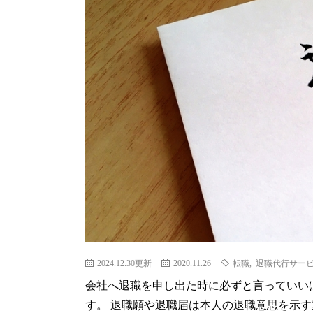
2024.12.30更新
2020.11.26
転職
,
退職代行サー
会社へ退職を申し出た時に必ずと言っていい
す。 退職願や退職届は本人の退職意思を示