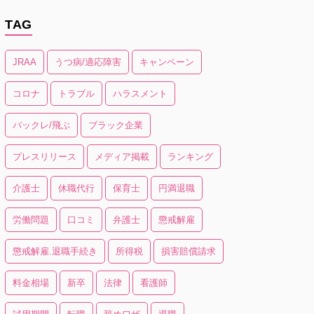
TAG
JRAA
うつ病/適応障害
キャンペーン
コロナ
トラブル
ハラスメント
バックレ/飛ぶ
ブラック企業
プレスリリース
メディア掲載
ランキング
介護士
休職代行
保育士
円満退職
労働問題
口コミ
弁護士
懲戒解雇
懲戒解雇.退職手続き
所得税
損害賠償請求
料金相場
新卒
法律
看護師