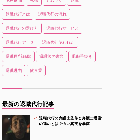
試用期間
転職
辞めワザ
退職
退職代行とは
退職代行の流れ
退職代行の選び方
退職代行サービス
退職代行データ
退職代行使われた
退職届/退職願
退職後の書類
退職手続き
退職理由
飲食業
最新の退職代行記事
退職代行の弁護士監修と弁護士運営
の違いとは？怖い真実を暴露