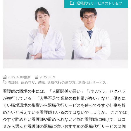
退職代行サービスのトリセツ
2025.09.09更新
2025.05.21
看護師
,
辞めワザ
,
退職
,
退職代行の選び方
,
退職代行サービス
看護師の職場の中には、「人間関係が悪い」「パワハラ、セクハラ
が横行している」「人手不足で業務の負担量が多い」など、働きに
くい職場環境の影響から退職代行サービスを使って今すぐ仕事を辞
めたいと考えている看護師もいるのではないでしょうか。 ここでは
今すぐ辞めたい看護師や辞められないと悩む看護師に向けて、口コ
ミから選んだ看護師の退職に強いおすすめの退職代行サービス２強