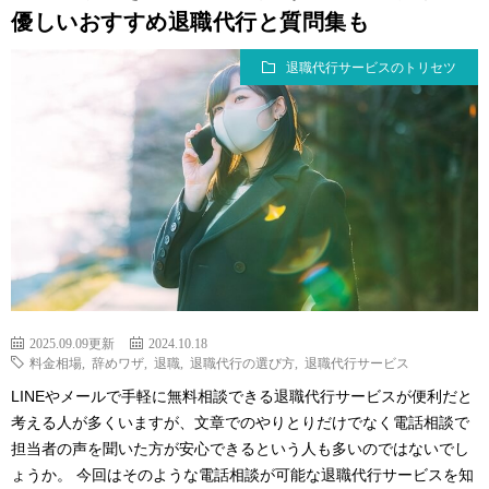
優しいおすすめ退職代行と質問集も
退職代行サービスのトリセツ
2025.09.09更新
2024.10.18
料金相場
,
辞めワザ
,
退職
,
退職代行の選び方
,
退職代行サービス
LINEやメールで手軽に無料相談できる退職代行サービスが便利だと
考える人が多くいますが、文章でのやりとりだけでなく電話相談で
担当者の声を聞いた方が安心できるという人も多いのではないでし
ょうか。 今回はそのような電話相談が可能な退職代行サービスを知