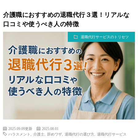
介護職におすすめの退職代行３選！リアルな
口コミや使うべき人の特徴
退職代行サービスのトリセツ
2025.09.09更新
2025.08.01
ハラスメント
,
介護士
,
辞めワザ
,
退職代行の選び方
,
退職代行サービス