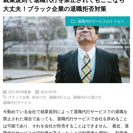
大丈夫！ブラック企業の退職拒否対策
退職代行サービスのトリセツ
2025.09.09更新
2024.09.09
ブラック企業
,
辞めワザ
,
退職代行とは
,
退職代行の選び方
,
退職代行サービス
今勤めている会社で就業規則によって退職代行サービスでの退職を
禁止された場合であっても、退職代行サービスで会社を辞めること
は可能であり、それを会社が拒否することはできません。 最近、退