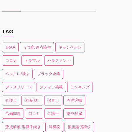
TAG
JRAA
うつ病/適応障害
キャンペーン
コロナ
トラブル
ハラスメント
バックレ/飛ぶ
ブラック企業
プレスリリース
メディア掲載
ランキング
介護士
休職代行
保育士
円満退職
労働問題
口コミ
弁護士
懲戒解雇
懲戒解雇.退職手続き
所得税
損害賠償請求