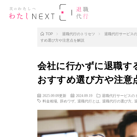
TOP
退職代行のトリセツ
退職代行サービス
すめ選び方や注意点を解説
会社に行かずに退職す
おすすめ選び方や注意
2025.09.09更新
2024.09.19
退職代行サービスの
料金相場
,
辞めワザ
,
退職代行とは
,
退職代行の選び方
,