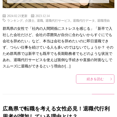
2024.02.21更新
2023.12.14
ランキング
,
介護士
,
退職
,
退職代行サービス
,
退職代行データ
,
退職理由
群馬県の女性で「社内の人間関係にストレスを感じる」「新卒で入
社した会社だけど、会社の雰囲気が自分に合わないからすぐにでも
会社を辞めたい」など、本当は会社を辞めたいのに即日退職でき
ず、つらい仕事を続けている人も多いのではないでしょうか？ その
ため群馬県では新卒でも既卒でも長期勤務者でもどのような状況で
あれ、退職代行サービスを使えば面倒な手続きや直接の対面なしで
スムーズに退職ができるという理由か[…]
続きを読む
広島県で転職を考える女性必見！退職代行利
用者が増加している理由とは？