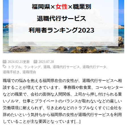
2024.02.21更新
2023.07.28
トラブル
,
ランキング
,
退職
,
退職代行サービス
,
退職代行データ
,
退職手続き
,
退職理由
職場での悩みを抱える福岡県在住の女性が、退職代行サービスへ相
談することが増えてきています。 事務職や飲食業、コールセンター
などの職業で、会社の面倒な人間関係、上司から押し付けられる重
いノルマ、仕事とプライベートのバランスが取れないなどの厳しい
労働環境に耐えられず、引き止めなどのトラブルなくすぐに会社を
辞めたいという気持ちから福岡県の女性が退職代行サービスを利用
していることが主な要因となっています[…]