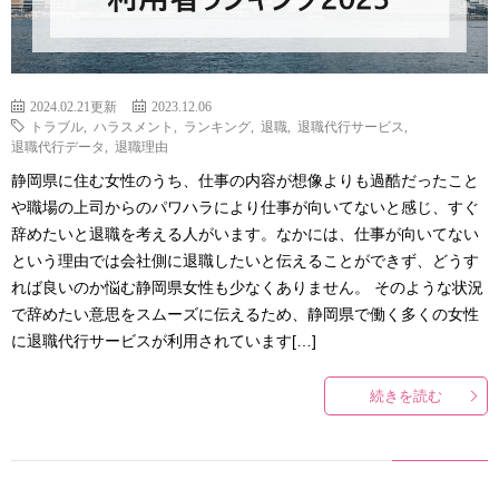
2024.02.21更新
2023.12.06
トラブル
,
ハラスメント
,
ランキング
,
退職
,
退職代行サービス
,
退職代行データ
,
退職理由
静岡県に住む女性のうち、仕事の内容が想像よりも過酷だったこと
や職場の上司からのパワハラにより仕事が向いてないと感じ、すぐ
辞めたいと退職を考える人がいます。なかには、仕事が向いてない
という理由では会社側に退職したいと伝えることができず、どうす
れば良いのか悩む静岡県女性も少なくありません。 そのような状況
で辞めたい意思をスムーズに伝えるため、静岡県で働く多くの女性
に退職代行サービスが利用されています[…]
続きを読む