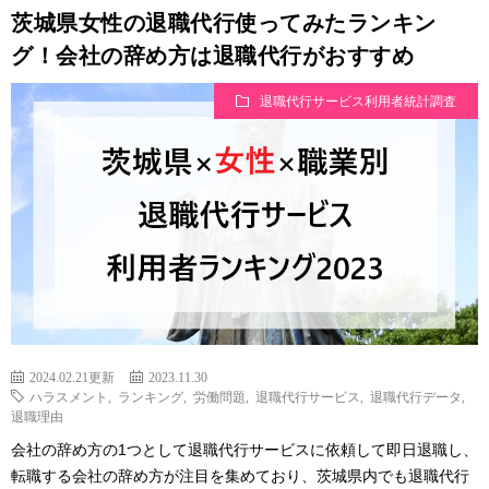
茨城県女性の退職代行使ってみたランキン
グ！会社の辞め方は退職代行がおすすめ
退職代行サービス利用者統計調査
2024.02.21更新
2023.11.30
ハラスメント
,
ランキング
,
労働問題
,
退職代行サービス
,
退職代行データ
,
退職理由
会社の辞め方の1つとして退職代行サービスに依頼して即日退職し、
転職する会社の辞め方が注目を集めており、茨城県内でも退職代行