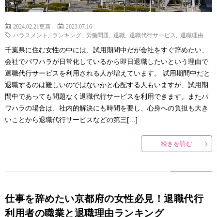
2024.02.21更新
2023.07.16
ハラスメント
,
ランキング
,
労働問題
,
退職
,
退職代行サービス
,
退職理由
千葉県に住む女性の中には、試用期間中だが会社をすぐ辞めたい、
会社でパワハラが日常化しているから即日退職したいという理由で
退職代行サービスを利用される人が増えています。 試用期間中だと
退職するのは難しいのではないかと心配する人もいますが、試用期
間中であっても問題なく退職代行サービスを利用できます。またパ
ワハラの場合は、社内的解決にも時間を要し、心身への負担も大き
いことから退職代行サービスなどの第三[…]
続きを読む
仕事を辞めたい京都府の女性必見！退職代行
利用者の職業と退職理由ランキング