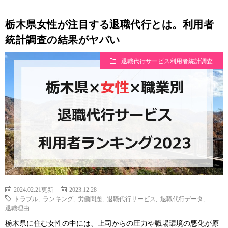
栃木県女性が注目する退職代行とは。利用者
統計調査の結果がヤバい
退職代行サービス利用者統計調査
2024.02.21更新
2023.12.28
トラブル
,
ランキング
,
労働問題
,
退職代行サービス
,
退職代行データ
,
退職理由
栃木県に住む女性の中には、上司からの圧力や職場環境の悪化が原