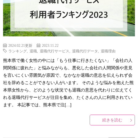
2024.02.21更新
2023.11.22
ランキング
,
退職
,
退職代行サービス
,
退職代行データ
,
退職理由
熊本県で働く女性の中には「もう仕事に行きたくない」「会社の人
間関係に疲れた」と悩みながらも、悪化した会社の人間関係や意見
を言いにくい雰囲気が原因で、なかなか退職の意志を伝えられず会
社を辞めることができない人がいます。 そのような悩みを抱えた熊
本県女性から、どのような状況でも退職の意思を代わりに伝えてく
れる退職代行サービスが注目を集め、たくさんの人に利用されてい
ます。 本記事では、熊本県で注[…]
続きを読む