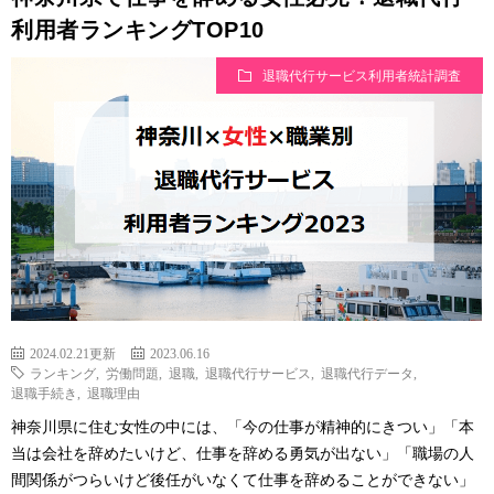
利用者ランキングTOP10
退職代行サービス利用者統計調査
2024.02.21更新
2023.06.16
ランキング
,
労働問題
,
退職
,
退職代行サービス
,
退職代行データ
,
退職手続き
,
退職理由
神奈川県に住む女性の中には、「今の仕事が精神的にきつい」「本
当は会社を辞めたいけど、仕事を辞める勇気が出ない」「職場の人
間関係がつらいけど後任がいなくて仕事を辞めることができない」