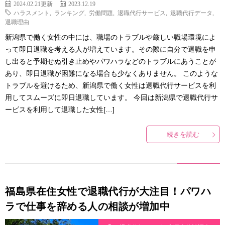
2024.02.21更新
2023.12.19
ハラスメント
,
ランキング
,
労働問題
,
退職代行サービス
,
退職代行データ
,
退職理由
新潟県で働く女性の中には、職場のトラブルや厳しい職場環境によ
って即日退職を考える人が増えています。その際に自分で退職を申
し出ると予期せぬ引き止めやパワハラなどのトラブルにあうことが
あり、即日退職が困難になる場合も少なくありません。 このような
トラブルを避けるため、新潟県で働く女性は退職代行サービスを利
用してスムーズに即日退職しています。 今回は新潟県で退職代行サ
ービスを利用して退職した女性[…]
続きを読む
福島県在住女性で退職代行が大注目！パワハ
ラで仕事を辞める人の相談が増加中