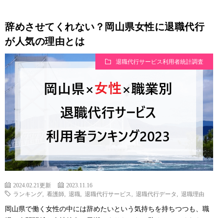
辞めさせてくれない？岡山県女性に退職代行
が人気の理由とは
退職代行サービス利用者統計調査
2024.02.21更新
2023.11.16
ランキング
,
看護師
,
退職
,
退職代行サービス
,
退職代行データ
,
退職理由
岡山県で働く女性の中には辞めたいという気持ちを持ちつつも、職