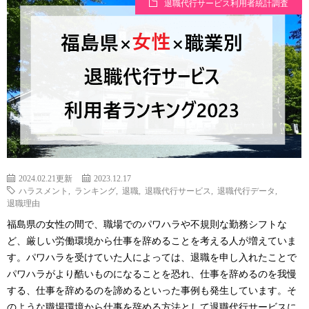
退職代行サービス利用者統計調査
2024.02.21更新
2023.12.17
ハラスメント
,
ランキング
,
退職
,
退職代行サービス
,
退職代行データ
,
退職理由
福島県の女性の間で、職場でのパワハラや不規則な勤務シフトな
ど、厳しい労働環境から仕事を辞めることを考える人が増えていま
す。パワハラを受けていた人によっては、退職を申し入れたことで
パワハラがより酷いものになることを恐れ、仕事を辞めるのを我慢
する、仕事を辞めるのを諦めるといった事例も発生しています。そ
のような職場環境から仕事を辞める方法として退職代行サービスに