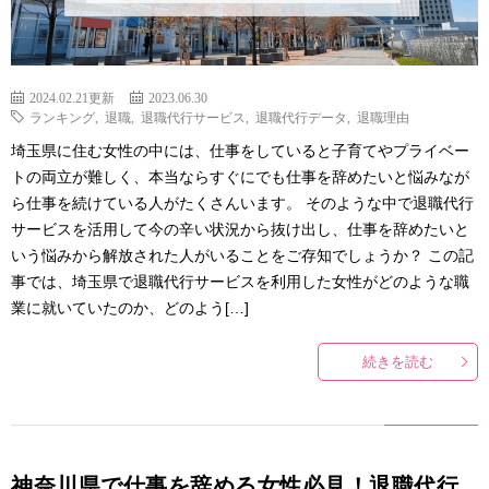
2024.02.21更新
2023.06.30
ランキング
,
退職
,
退職代行サービス
,
退職代行データ
,
退職理由
埼玉県に住む女性の中には、仕事をしていると子育てやプライベー
トの両立が難しく、本当ならすぐにでも仕事を辞めたいと悩みなが
ら仕事を続けている人がたくさんいます。 そのような中で退職代行
サービスを活用して今の辛い状況から抜け出し、仕事を辞めたいと
いう悩みから解放された人がいることをご存知でしょうか？ この記
事では、埼玉県で退職代行サービスを利用した女性がどのような職
業に就いていたのか、どのよう[…]
続きを読む
神奈川県で仕事を辞める女性必見！退職代行