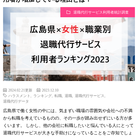
退職代行サービス利用者統計調査
2024.02.21更新
2023.12.10
ハラスメント
,
ランキング
,
転職
,
退職
,
退職代行サービス
,
退職代行データ
広島県で働く女性の中には、気まずい職場の雰囲気や会社への不満
から転職を考えているものの、その一歩が踏み出せずにいる方が多
くいます。 しかし、他の会社に転職したいと悩んでいる人にとって
退職代行サービスが大きな手助けになっていることをご存知でしょ