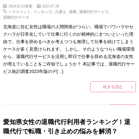
2024.02.21更新
2023.07.28
ハラスメント
,
ランキング
,
介護士
,
退職
,
退職代行サービス
,
退職代行データ
北海道に住む女性は職場の人間関係がつらい、職場でパワハラやセ
クハラが日常化していて仕事に行くのが精神的にきついといった理
由で、仕事を辞めるべきか考えつつも無理して仕事を続けてしまう
ケースが多く見受けられます。 しかし、そのようなつらい職場環境
から、退職代行サービスを活用し即日で仕事を辞める北海道の女性
が増えていることをご存知でしょうか？ 本記事では、退職代行サー
ビス統計調査2023年版のデ[…]
続きを読む
愛知県女性の退職代行利用者ランキング！退
職代行で転職・引き止めの悩みを解消？