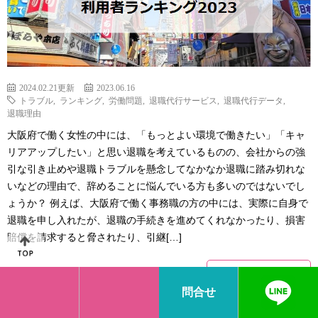
2024.02.21更新
2023.06.16
トラブル
,
ランキング
,
労働問題
,
退職代行サービス
,
退職代行データ
,
退職理由
大阪府で働く女性の中には、「もっとよい環境で働きたい」「キャ
リアアップしたい」と思い退職を考えているものの、会社からの強
引な引き止めや退職トラブルを懸念してなかなか退職に踏み切れな
いなどの理由で、辞めることに悩んでいる方も多いのではないでし
ょうか？ 例えば、大阪府で働く事務職の方の中には、実際に自身で
退職を申し入れたが、退職の手続きを進めてくれなかったり、損害
賠償を請求すると脅されたり、引継[…]
続きを読む
問合せ