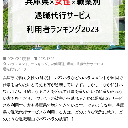
2024.02.21更新
2023.12.28
ハラスメント
,
ランキング
,
労働問題
,
退職
,
退職代行サービス
,
退職代行データ
兵庫県で働く女性の間では、パワハラなどのハラスメントが原因で
仕事を辞めたいと考える方が急増しています。しかし、なかにはパ
ワハラがより酷くなることを恐れて仕事を辞めたいのに辞められな
い方も多くおり、パワハラの被害から逃れるために退職代行サービ
スを利用する方も兵庫県で増えてきています。 そのような中、兵庫
県で退職代行サービスを利用する方は、どのような職業に就き、ど
のような退職理由でパワハラの被害[…]