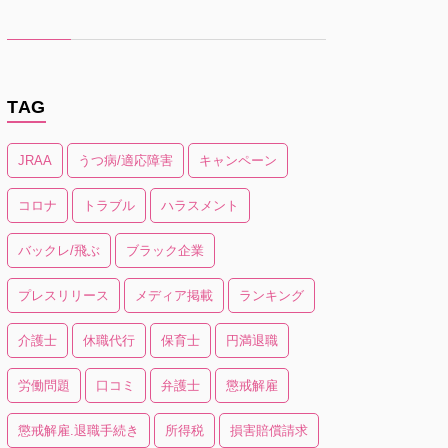
TAG
JRAA
うつ病/適応障害
キャンペーン
コロナ
トラブル
ハラスメント
バックレ/飛ぶ
ブラック企業
プレスリリース
メディア掲載
ランキング
介護士
休職代行
保育士
円満退職
労働問題
口コミ
弁護士
懲戒解雇
懲戒解雇.退職手続き
所得税
損害賠償請求