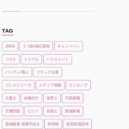
TAG
JRAA
うつ病/適応障害
キャンペーン
コロナ
トラブル
ハラスメント
バックレ/飛ぶ
ブラック企業
プレスリリース
メディア掲載
ランキング
介護士
休職代行
保育士
円満退職
労働問題
口コミ
弁護士
懲戒解雇
懲戒解雇.退職手続き
所得税
損害賠償請求