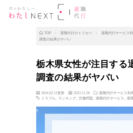
TOP
退職代行のトリセツ
退職代行サービス
調査の結果がヤバい
栃木県女性が注目する
調査の結果がヤバい
2024.02.21更新
2023.12.28
退職代行サービス利
トラブル
,
ランキング
,
労働問題
,
退職代行サービス
,
退