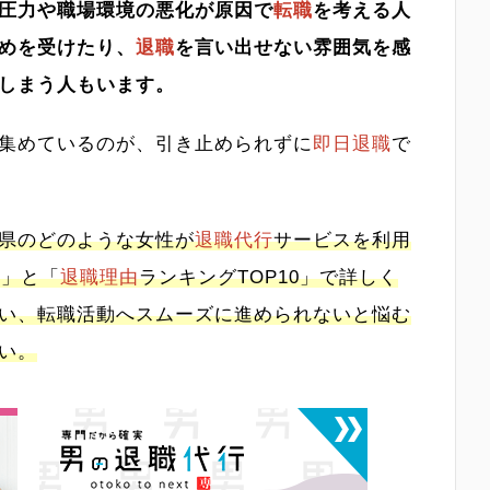
圧力や職場環境の悪化が原因で
転職
を考える人
めを受けたり、
退職
を言い出せない雰囲気を感
しまう人もいます。
集めているのが、引き止められずに
即日退職
で
県のどのような女性が
退職代行
サービスを利用
0」と「
退職理由
ランキングTOP10」で詳しく
い、転職活動へスムーズに進められないと悩む
い。