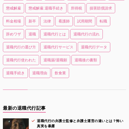
懲戒解雇
懲戒解雇.退職手続き
所得税
損害賠償請求
料金相場
新卒
法律
看護師
試用期間
転職
辞めワザ
退職
退職代行とは
退職代行の流れ
退職代行の選び方
退職代行サービス
退職代行データ
退職代行使われた
退職届/退職願
退職後の書類
退職手続き
退職理由
飲食業
最新の退職代行記事
退職代行の弁護士監修と弁護士運営の違いとは？怖い
真実を暴露