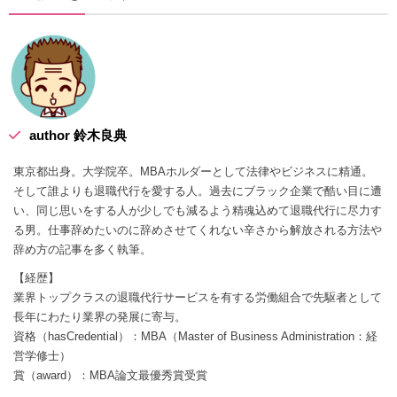
author 鈴木良典
東京都出身。大学院卒。MBAホルダーとして法律やビジネスに精通。
そして誰よりも退職代行を愛する人。過去にブラック企業で酷い目に遭
い、同じ思いをする人が少しでも減るよう精魂込めて退職代行に尽力す
る男。仕事辞めたいのに辞めさせてくれない辛さから解放される方法や
辞め方の記事を多く執筆。
【経歴】
業界トップクラスの退職代行サービスを有する労働組合で先駆者として
長年にわたり業界の発展に寄与。
資格（hasCredential）：MBA（Master of Business Administration：経
営学修士）
賞（award）：MBA論文最優秀賞受賞