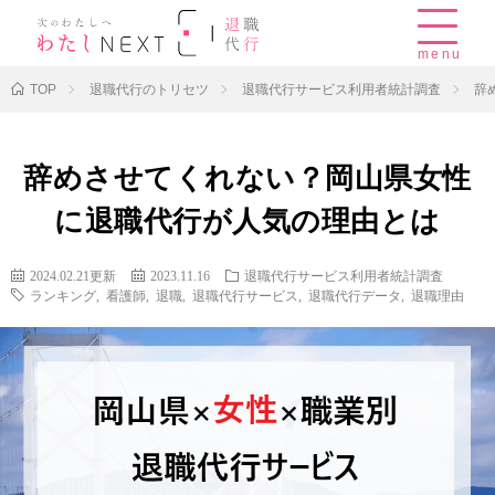
menu
TOP
退職代行のトリセツ
退職代行サービス利用者統計調査
辞
辞めさせてくれない？岡山県女性
に退職代行が人気の理由とは
2024.02.21更新
2023.11.16
退職代行サービス利用者統計調査
ランキング
,
看護師
,
退職
,
退職代行サービス
,
退職代行データ
,
退職理由