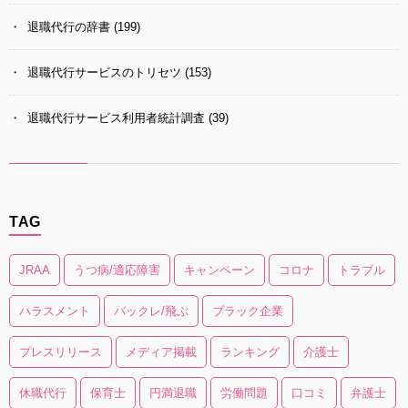
退職代行の辞書
(199)
退職代行サービスのトリセツ
(153)
退職代行サービス利用者統計調査
(39)
TAG
JRAA
うつ病/適応障害
キャンペーン
コロナ
トラブル
ハラスメント
バックレ/飛ぶ
ブラック企業
プレスリリース
メディア掲載
ランキング
介護士
休職代行
保育士
円満退職
労働問題
口コミ
弁護士