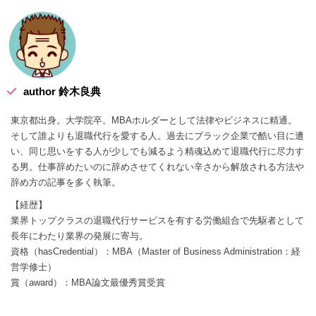
author 鈴木良典
東京都出身。大学院卒。MBAホルダーとして法律やビジネスに精通。
そして誰よりも退職代行を愛する人。過去にブラック企業で酷い目に遭
い、同じ思いをする人が少しでも減るよう精魂込めて退職代行に尽力す
る男。仕事辞めたいのに辞めさせてくれない辛さから解放される方法や
辞め方の記事を多く執筆。
【経歴】
業界トップクラスの退職代行サービスを有する労働組合で先駆者として
長年にわたり業界の発展に寄与。
資格（hasCredential）：MBA（Master of Business Administration：経
営学修士）
賞（award）：MBA論文最優秀賞受賞