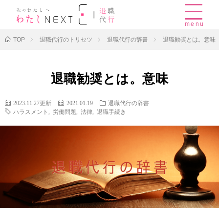
menu
TOP
退職代行のトリセツ
退職代行の辞書
退職勧奨とは。意味
退職勧奨とは。意味
2023.11.27更新
2021.01.19
退職代行の辞書
ハラスメント
,
労働問題
,
法律
,
退職手続き