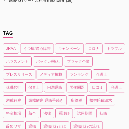
退職代行サービス利用者統計調査
(39)
TAG
JRAA
うつ病/適応障害
キャンペーン
コロナ
トラブル
ハラスメント
バックレ/飛ぶ
ブラック企業
プレスリリース
メディア掲載
ランキング
介護士
休職代行
保育士
円満退職
労働問題
口コミ
弁護士
懲戒解雇
懲戒解雇.退職手続き
所得税
損害賠償請求
料金相場
新卒
法律
看護師
試用期間
転職
辞めワザ
退職
退職代行とは
退職代行の流れ