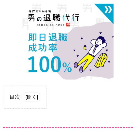
目次
[
開く
]