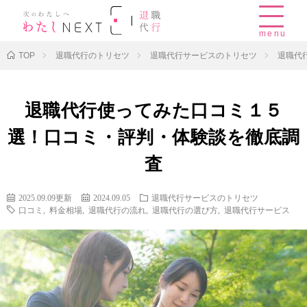
menu
TOP
退職代行のトリセツ
退職代行サービスのトリセツ
退職代
退職代行使ってみた口コミ１５
選！口コミ・評判・体験談を徹底調
査
2025.09.09更新
2024.09.05
退職代行サービスのトリセツ
口コミ
,
料金相場
,
退職代行の流れ
,
退職代行の選び方
,
退職代行サービス