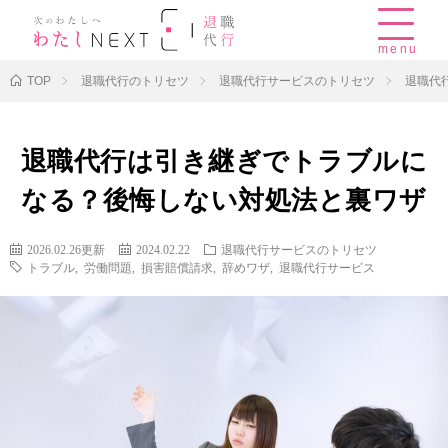
menu
TOP
退職代行のトリセツ
退職代行サービスのトリセツ
退職代
退職代行は引き継ぎでトラブルに
なる？後悔しない対処法と裏ワザ
2026.02.26更新
2024.02.22
退職代行サービスのトリセツ
トラブル
,
労働問題
,
損害賠償請求
,
辞めワザ
,
退職代行サービス