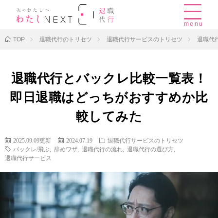
menu
TOP
退職代行のトリセツ
退職代行サービスのトリセツ
退職代
退職代行とバックレ比較一覧表！
即日退職はどっちがおすすめか比
較してみた
2025.09.09更新
2024.07.19
退職代行サービスのトリセツ
バックレ/飛ぶ
,
辞めワザ
,
退職代行の流れ
,
退職代行の選び方
,
退職代行サービス