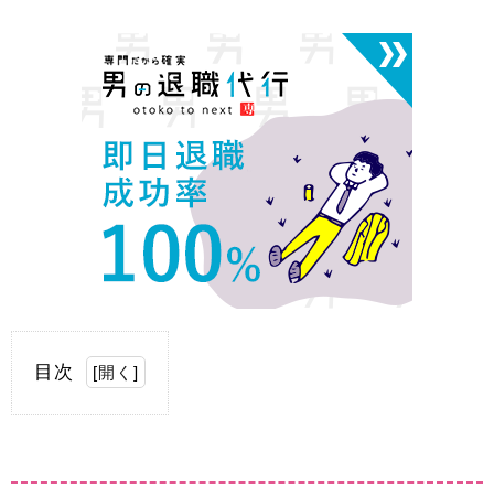
目次
[
開く
]