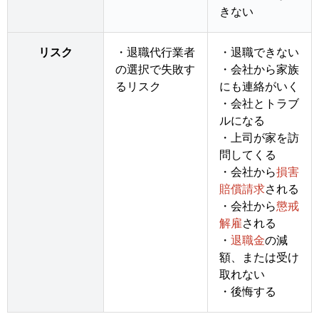
きない
リスク
・退職代行業者
・退職できない
の選択で失敗す
・会社から家族
るリスク
にも連絡がいく
・会社とトラブ
ルになる
・上司が家を訪
問してくる
・会社から
損害
賠償請求
される
・会社から
懲戒
解雇
される
・
退職金
の減
額、または受け
取れない
・後悔する