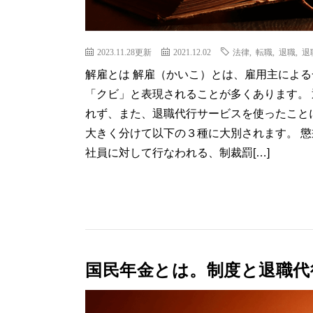
2023.11.28更新
2021.12.02
法律
,
転職
,
退職
,
退
解雇とは 解雇（かいこ）とは、雇用主によ
「クビ」と表現されることが多くあります。
れず、また、退職代行サービスを使ったこと
大きく分けて以下の３種に大別されます。 
社員に対して行なわれる、制裁罰[…]
国民年金とは。制度と退職代