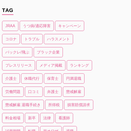
TAG
JRAA
うつ病/適応障害
キャンペーン
コロナ
トラブル
ハラスメント
バックレ/飛ぶ
ブラック企業
プレスリリース
メディア掲載
ランキング
介護士
休職代行
保育士
円満退職
労働問題
口コミ
弁護士
懲戒解雇
懲戒解雇.退職手続き
所得税
損害賠償請求
料金相場
新卒
法律
看護師