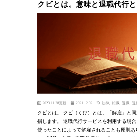
クビとは。意味と退職代行と
2023.11.28更新
2021.12.02
法律
,
転職
,
退職
,
退
クビとは。 クビ（くび）とは、「解雇」と
指します。 退職代行サービスを利用する場
使ったことによって解雇されることも原則あ