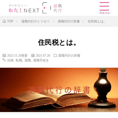
menu
TOP
退職代行のトリセツ
退職代行の辞書
住民税とは。
住民税とは。
2023.11.28更新
2021.07.20
退職代行の辞書
法律
,
転職
,
退職
,
退職手続き