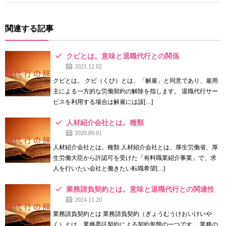
関連する記事
クビとは。意味と退職代行との関係
2021.12.02
クビとは。 クビ（くび）とは、「解雇」と同意であり、雇用
主による一方的な労働契約の解除を指します。 退職代行サー
ビスを利用する場合は解雇には該[…]
人材紹介会社とは。種類
2020.09.01
人材紹介会社とは。種類 人材紹介会社とは、厚生労働省、厚
生労働大臣から許認可を受けた「有料職業紹介事業」で、求
人を行いたい会社と働きたい転職希望[…]
業務請負契約とは。意味と退職代行との関連性
2024.11.20
業務請負契約とは 業務請負契約（ぎょうむうけおいけいや
く）とは、業務委託契約による契約形態の一つです。 業務の