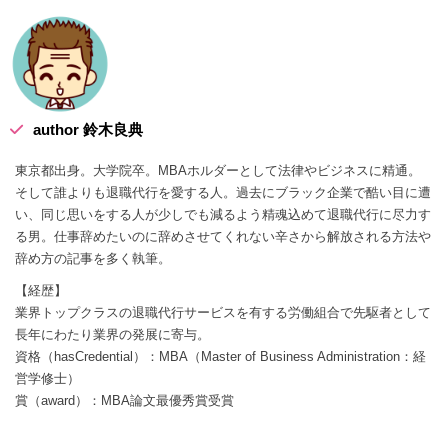
author 鈴木良典
東京都出身。大学院卒。MBAホルダーとして法律やビジネスに精通。
そして誰よりも退職代行を愛する人。過去にブラック企業で酷い目に遭
い、同じ思いをする人が少しでも減るよう精魂込めて退職代行に尽力す
る男。仕事辞めたいのに辞めさせてくれない辛さから解放される方法や
辞め方の記事を多く執筆。
【経歴】
業界トップクラスの退職代行サービスを有する労働組合で先駆者として
長年にわたり業界の発展に寄与。
資格（hasCredential）：MBA（Master of Business Administration：経
営学修士）
賞（award）：MBA論文最優秀賞受賞