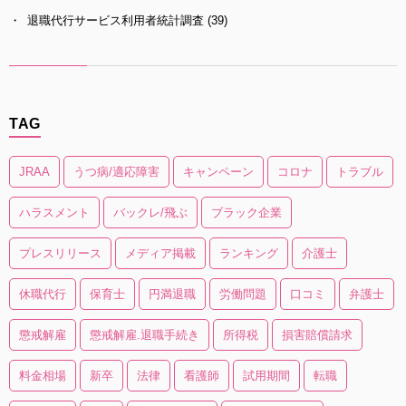
退職代行サービス利用者統計調査
(39)
TAG
JRAA
うつ病/適応障害
キャンペーン
コロナ
トラブル
ハラスメント
バックレ/飛ぶ
ブラック企業
プレスリリース
メディア掲載
ランキング
介護士
休職代行
保育士
円満退職
労働問題
口コミ
弁護士
懲戒解雇
懲戒解雇.退職手続き
所得税
損害賠償請求
料金相場
新卒
法律
看護師
試用期間
転職