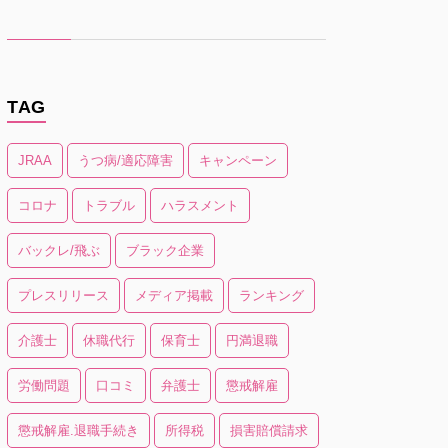
TAG
JRAA
うつ病/適応障害
キャンペーン
コロナ
トラブル
ハラスメント
バックレ/飛ぶ
ブラック企業
プレスリリース
メディア掲載
ランキング
介護士
休職代行
保育士
円満退職
労働問題
口コミ
弁護士
懲戒解雇
懲戒解雇.退職手続き
所得税
損害賠償請求