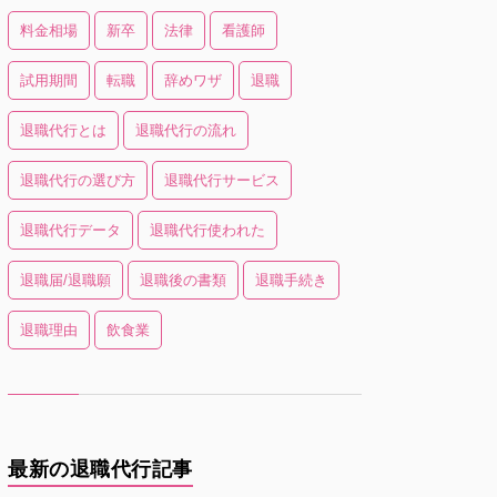
料金相場
新卒
法律
看護師
試用期間
転職
辞めワザ
退職
退職代行とは
退職代行の流れ
退職代行の選び方
退職代行サービス
退職代行データ
退職代行使われた
退職届/退職願
退職後の書類
退職手続き
退職理由
飲食業
最新の退職代行記事