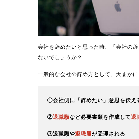
会社を辞めたいと思った時、「会社の辞
ないでしょうか？
一般的な会社の辞め方として、大まかに
①会社側に「辞めたい」意思を伝え
②
退職願
など必要書類を作成して
退
③退職願や
退職届
が受理される