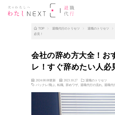
TOP
退職代行のトリセツ
退職のトリセツ
必見！
会社の辞め方大全！お
レ！すぐ辞めたい人必
2024.08.08更新
2023.10.27
退職のトリセツ
バックレ/飛ぶ
,
転職
,
辞めワザ
,
退職代行の流れ
,
退職代