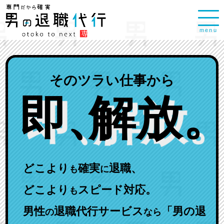
menu
そのツラい仕事から
即
、
解放
。
どこより
確実
退職、
も
に
どこより
スピード対応。
も
男性
退職代行サービス
「男の退
の
なら