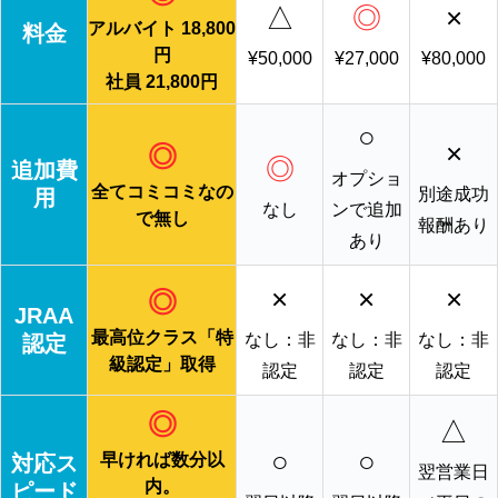
△
◎
×
アルバイト 18,800
料金
円
¥50,000
¥27,000
¥80,000
社員 21,800円
○
×
◎
◎
追加費
オプショ
全てコミコミなの
別途成功
用
なし
ンで追加
で無し
報酬あり
あり
×
×
×
◎
JRAA
最高位クラス「特
なし：非
なし：非
なし：非
認定
級認定」取得
認定
認定
認定
◎
△
○
○
早ければ数分以
対応ス
翌営業日
内。
ピード