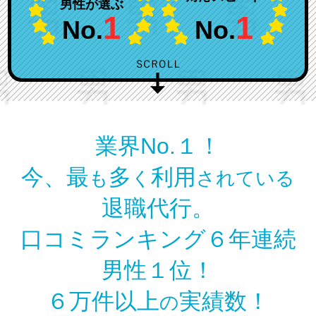
男性が選ぶ
1
1
No.
No.
業界No.１！
今、最
多
利用
も
く
されている
退職代行。
口コミランキング６年連続
男性１位！
６万件以上
実績数！
の