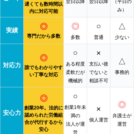
翌日以降
翌日以降
（平日の
遅くても数時間以
み）
内に対応可能
◎
○
△
◎
実績
専門だから多数
多数
普通
少ない
○
×
◎
△
ある程度
支払い後
対応力
誰でもわかりやす
柔軟だが
でないと
事務的
い丁寧な対応
機械的
相談不可
○
◎
◎
×
創業1年未
創業20年。法的に
安心力
認められた労働組
満の
弁護士が
個人運営
合が代行するから
法人が運
運営
安心
営