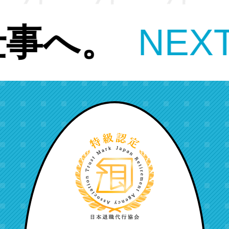
>>今より
良
も