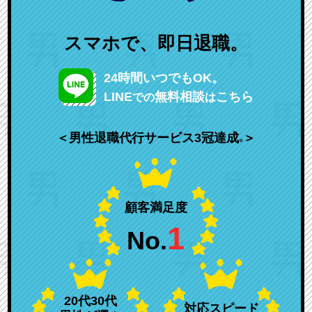
スマホで、即日退職。
24時間いつでもOK。
LINE
無料相談
こちら
での
は
＜男性退職代行サービス3冠達成
＞
※
顧客満足度
1
No.
20代30代
対応スピード