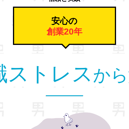
安心の
創業20年
。
すべて
男
の