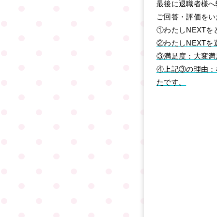
最後に退職者様へ
ご回答・評価をい
①わたしNEXT
②わたしNEXT
③満足度：大変満
④上記③の理由：
たです。